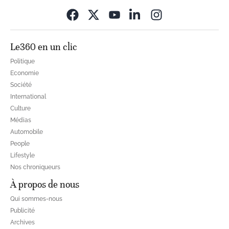
Opens in new wi
Le360 en un clic
Politique
Economie
Société
International
Culture
Médias
Automobile
People
Lifestyle
Nos chroniqueurs
À propos de nous
Qui sommes-nous
Publicité
Archives