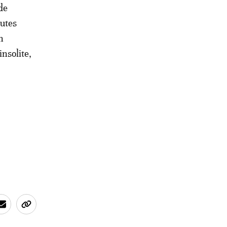
de
outes
n
insolite,