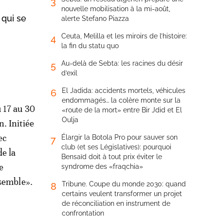
3
nouvelle mobilisation à la mi-août,
 qui se
alerte Stefano Piazza
Ceuta, Melilla et les miroirs de l’histoire:
4
la fin du statu quo
Au-delà de Sebta: les racines du désir
5
d’exil
El Jadida: accidents mortels, véhicules
6
endommagés… la colère monte sur la
 17 au 30
«route de la mort» entre Bir Jdid et El
Oulja
. Initiée
ec
Élargir la Botola Pro pour sauver son
7
club (et ses Législatives): pourquoi
e la
Bensaïd doit à tout prix éviter le
e
syndrome des «fraqchia»
nsemble».
Tribune. Coupe du monde 2030: quand
8
certains veulent transformer un projet
de réconciliation en instrument de
confrontation