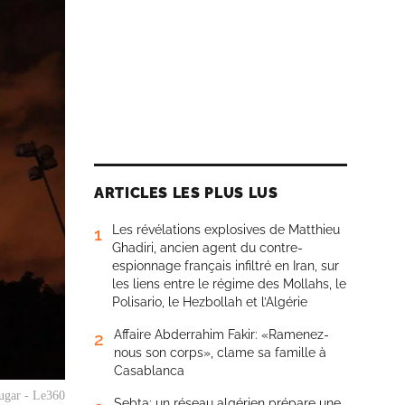
ARTICLES LES PLUS LUS
Les révélations explosives de Matthieu
1
Ghadiri, ancien agent du contre-
espionnage français infiltré en Iran, sur
les liens entre le régime des Mollahs, le
Polisario, le Hezbollah et l’Algérie
Affaire Abderrahim Fakir: «Ramenez-
2
nous son corps», clame sa famille à
Casablanca
ugar - Le360
Sebta: un réseau algérien prépare une