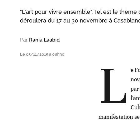
"L'art pour vivre ensemble". Tel est le thème
déroulera du 17 au 30 novembre à Casablanc
Par
Rania Laabid
Le 05/11/2015 à 08h30
L
e F
nov
par
l'a
Cul
manifestation se