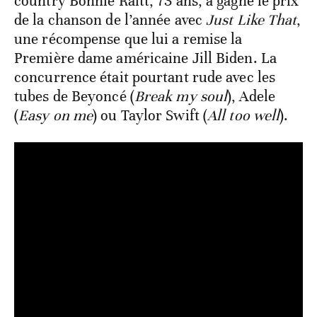
country Bonnie Raitt, 73 ans, a gagné le prix
de la chanson de l’année avec
Just Like That
,
une récompense que lui a remise la
Première dame américaine Jill Biden. La
concurrence était pourtant rude avec les
tubes de Beyoncé (
Break my soul
), Adele
(
Easy on me
) ou Taylor Swift (
All too well
).