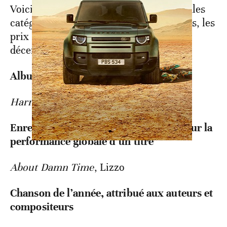
Voici les récompenses dans les principales
catégories pour les 65e Grammy Awards, les
prix de l’industrie musicale américaine
décernées dimanche à Los Angeles:
Album de l’année
Harry’s House
, Harry Styles
Enregistrement de l’année, attribué pour la
performance globale d’un titre
About Damn Time
, Lizzo
Chanson de l’année, attribué aux auteurs et
compositeurs