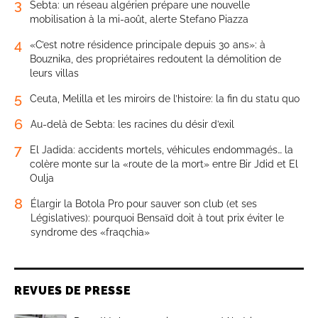
3
Sebta: un réseau algérien prépare une nouvelle
mobilisation à la mi-août, alerte Stefano Piazza
4
«C’est notre résidence principale depuis 30 ans»: à
Bouznika, des propriétaires redoutent la démolition de
leurs villas
5
Ceuta, Melilla et les miroirs de l’histoire: la fin du statu quo
6
Au-delà de Sebta: les racines du désir d’exil
7
El Jadida: accidents mortels, véhicules endommagés… la
colère monte sur la «route de la mort» entre Bir Jdid et El
Oulja
8
Élargir la Botola Pro pour sauver son club (et ses
Législatives): pourquoi Bensaïd doit à tout prix éviter le
syndrome des «fraqchia»
REVUES DE PRESSE