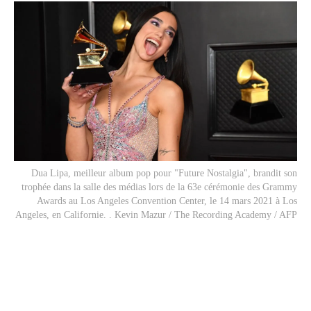
Dua Lipa,
meilleur album pop
pour "Future Nostalgia", brandit son
trophée dans la salle des médias lors de la 63e cérémonie des Grammy
Awards au Los Angeles Convention Center, le 14 mars 2021 à Los
Angeles, en Californie. . Kevin Mazur / The Recording Academy / AFP