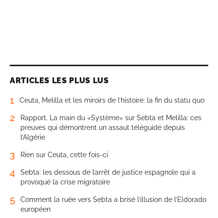
ARTICLES LES PLUS LUS
1
Ceuta, Melilla et les miroirs de l’histoire: la fin du statu quo
2
Rapport. La main du «Système» sur Sebta et Melilla: ces
preuves qui démontrent un assaut téléguidé depuis
l’Algérie
3
Rien sur Ceuta, cette fois-ci
4
Sebta: les dessous de l’arrêt de justice espagnole qui a
provoqué la crise migratoire
5
Comment la ruée vers Sebta a brisé l’illusion de l’Eldorado
européen
6
Casablanca: signature des contrats du mégaprojet de