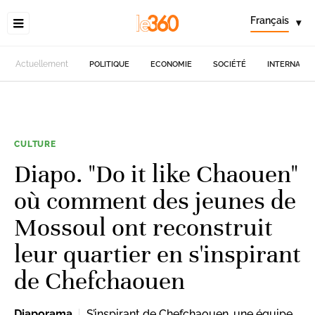
Français
▾
Actuellement
POLITIQUE
ECONOMIE
SOCIÉTÉ
INTERNATIO
CULTURE
Diapo. "Do it like Chaouen"
où comment des jeunes de
Mossoul ont reconstruit
leur quartier en s'inspirant
de Chefchaouen
Diaporama
S’inspirant de Chefchaouen, une équipe