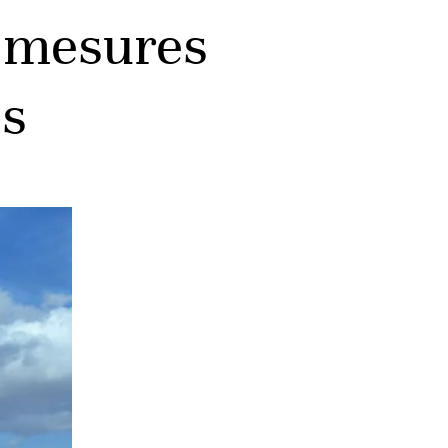
s mesures
es