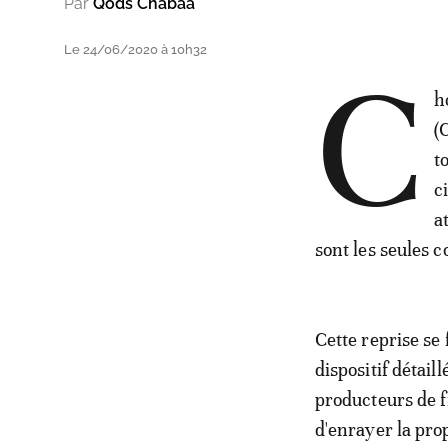
Par
Qods Chabaa
Le 24/06/2020 à 10h32
C
h
(
t
c
a
sont les seules 
Cette reprise se
dispositif détai
producteurs de f
d'enrayer la pr