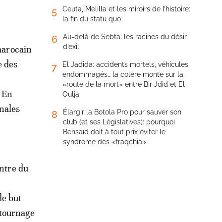
Ceuta, Melilla et les miroirs de l’histoire:
5
la fin du statu quo
Au-delà de Sebta: les racines du désir
6
d’exil
marocain
e des
El Jadida: accidents mortels, véhicules
7
endommagés… la colère monte sur la
«route de la mort» entre Bir Jdid et El
 En
Oulja
onales
Élargir la Botola Pro pour sauver son
8
club (et ses Législatives): pourquoi
Bensaïd doit à tout prix éviter le
syndrome des «fraqchia»
entre du
le but
 tournage