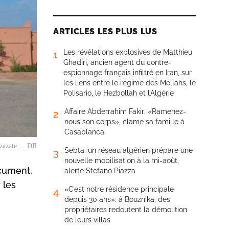
ARTICLES LES PLUS LUS
Les révélations explosives de Matthieu
1
Ghadiri, ancien agent du contre-
espionnage français infiltré en Iran, sur
les liens entre le régime des Mollahs, le
Polisario, le Hezbollah et l’Algérie
Affaire Abderrahim Fakir: «Ramenez-
2
nous son corps», clame sa famille à
Casablanca
zazate. . DR
Sebta: un réseau algérien prépare une
3
nouvelle mobilisation à la mi-août,
ocument,
alerte Stefano Piazza
 les
«C’est notre résidence principale
4
depuis 30 ans»: à Bouznika, des
propriétaires redoutent la démolition
de leurs villas