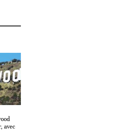
wood
, avec