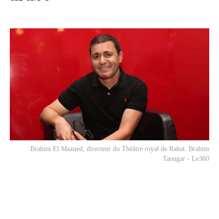
Brahim El Mazned, directeur du Théâtre royal de Rabat. Brahim
Taougar - Le360