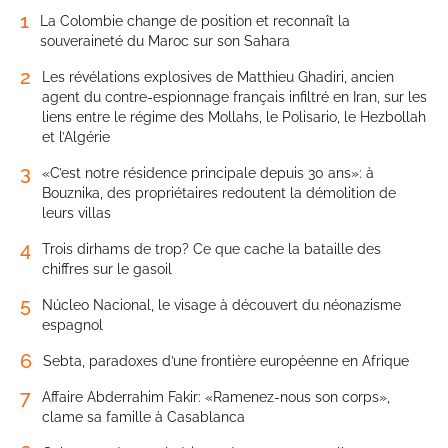
1
La Colombie change de position et reconnaît la
souveraineté du Maroc sur son Sahara
2
Les révélations explosives de Matthieu Ghadiri, ancien
agent du contre-espionnage français infiltré en Iran, sur les
liens entre le régime des Mollahs, le Polisario, le Hezbollah
et l’Algérie
3
«C’est notre résidence principale depuis 30 ans»: à
Bouznika, des propriétaires redoutent la démolition de
leurs villas
4
Trois dirhams de trop? Ce que cache la bataille des
chiffres sur le gasoil
5
Núcleo Nacional, le visage à découvert du néonazisme
espagnol
6
Sebta, paradoxes d’une frontière européenne en Afrique
7
Affaire Abderrahim Fakir: «Ramenez-nous son corps»,
clame sa famille à Casablanca