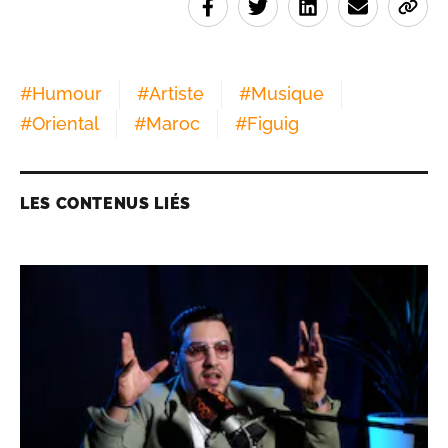
#
Humour
#
Artiste
#
Musique
#
Oriental
#
Maroc
#
Figuig
LES CONTENUS LIÉS