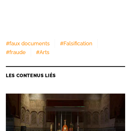
#
faux documents
#
Falsification
#
fraude
#
Arts
LES CONTENUS LIÉS