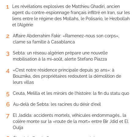
1
Les révélations explosives de Matthieu Ghadiri, ancien
agent du contre-espionnage français infiltré en Iran, sur les
liens entre le régime des Mollahs, le Polisario, le Hezbollah
et l’Algérie
2
Affaire Abderrahim Fakir: «Ramenez-nous son corps»,
clame sa famille à Casablanca
3
Sebta: un réseau algérien prépare une nouvelle
mobilisation à la mi-août, alerte Stefano Piazza
4
«C’est notre résidence principale depuis 30 ans»: à
Bouznika, des propriétaires redoutent la démolition de
leurs villas
5
Ceuta, Melilla et les miroirs de l’histoire: la fin du statu quo
6
Au-delà de Sebta: les racines du désir d’exil
7
El Jadida: accidents mortels, véhicules endommagés… la
colère monte sur la «route de la mort» entre Bir Jdid et El
Oulja