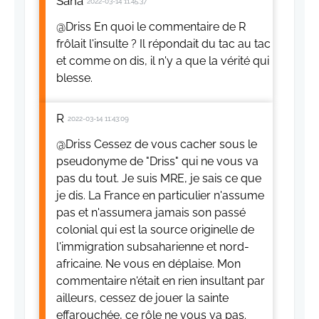
Sana
2022-03-14 11:45:37
@Driss En quoi le commentaire de R
frôlait l'insulte ? Il répondait du tac au tac
et comme on dis, il n'y a que la vérité qui
blesse.
R
2022-03-14 11:43:09
@Driss Cessez de vous cacher sous le
pseudonyme de "Driss" qui ne vous va
pas du tout. Je suis MRE, je sais ce que
je dis. La France en particulier n'assume
pas et n'assumera jamais son passé
colonial qui est la source originelle de
l'immigration subsaharienne et nord-
africaine. Ne vous en déplaise. Mon
commentaire n'était en rien insultant par
ailleurs, cessez de jouer la sainte
effarouchée, ce rôle ne vous va pas.