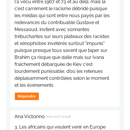
l'a vécu entre 1967 et 73 et au delà; mais là
c'est carrément le racisme débridé puisque
les médias qui sont entre nous payés par les
redevances du contribuable Gustave et
Messaoud, invitent avec sonnantes
trébuchantes sur leurs plateaux des racistes
et xénophobes invétérés surtout "impunis"
puisque presque tous savent que taper sur
Brahim ça risque que dalle mais sur Ivana
fraichement débarquée de Kiev c'est
lourdement punissable, d’où les retenues
déplaisamment contrôlées selon le moment
et les événements
Répondre
Ana Victorino
2022-03-17 13:21:46
3. Les africains qui veulent venir en Europe