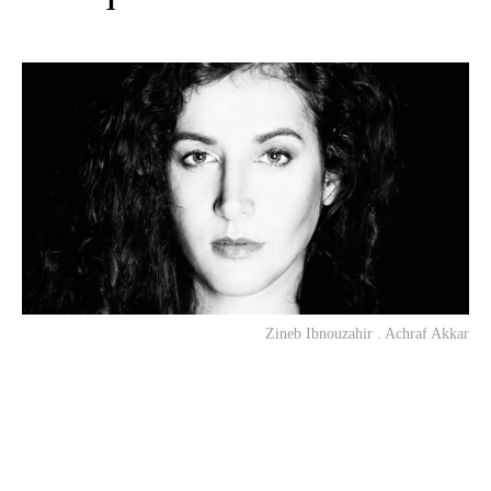
Zineb Ibnouzahir . Achraf Akkar