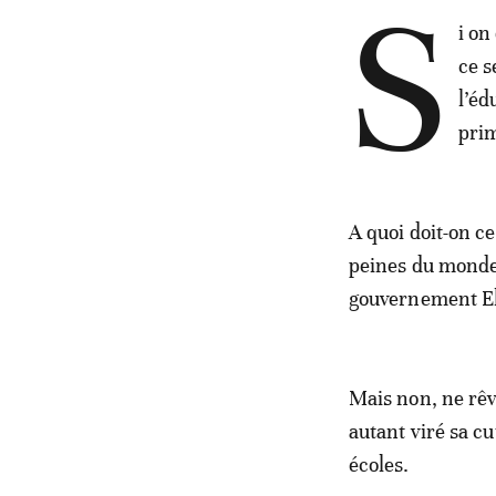
S
i on
ce s
l’éd
prim
A quoi doit-on ce
peines du monde 
gouvernement E
Mais non, ne rêv
autant viré sa cu
écoles.