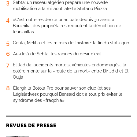
3
Sebta: un réseau algérien prépare une nouvelle
mobilisation à la mi-août, alerte Stefano Piazza
4
«C’est notre résidence principale depuis 30 ans»: à
Bouznika, des propriétaires redoutent la démolition de
leurs villas
5
Ceuta, Melilla et les miroirs de l’histoire: la fin du statu quo
6
Au-delà de Sebta: les racines du désir d’exil
7
El Jadida: accidents mortels, véhicules endommagés… la
colère monte sur la «route de la mort» entre Bir Jdid et El
Oulja
8
Élargir la Botola Pro pour sauver son club (et ses
Législatives): pourquoi Bensaïd doit à tout prix éviter le
syndrome des «fraqchia»
REVUES DE PRESSE