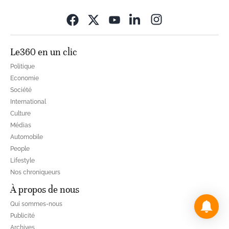
Opens in new wi
Le360 en un clic
Politique
Economie
Société
International
Culture
Médias
Automobile
People
Lifestyle
Nos chroniqueurs
À propos de nous
Qui sommes-nous
Publicité
Archives