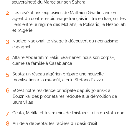
souveraineté du Maroc sur son Sahara
2
Les révélations explosives de Matthieu Ghadiri, ancien
agent du contre-espionnage français infiltré en Iran, sur les
liens entre le régime des Mollahs, le Polisario, le Hezbollah
et l’Algérie
3
Núcleo Nacional, le visage à découvert du néonazisme
espagnol
4
Affaire Abderrahim Fakir: «Ramenez-nous son corps»,
clame sa famille à Casablanca
5
Sebta: un réseau algérien prépare une nouvelle
mobilisation à la mi-août, alerte Stefano Piazza
6
«C’est notre résidence principale depuis 30 ans»: à
Bouznika, des propriétaires redoutent la démolition de
leurs villas
7
Ceuta, Melilla et les miroirs de l’histoire: la fin du statu quo
8
Au-delà de Sebta: les racines du désir d’exil