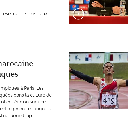
 présence lors des Jeux
marocaine
iques
ympiques à Paris; Les
iquées dans la culture de
iol en réunion sur une
dent algérien Tebboune se
stine. Round-up.