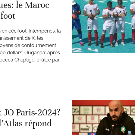
es: le Maroc
foot
n cécifoot; Intempéries: la
annissement de X, les
 moyens de contournement
000 dollars; Ouganda: après
ebecca Cheptigei brûlée par
x JO Paris-2024?
l’Atlas répond