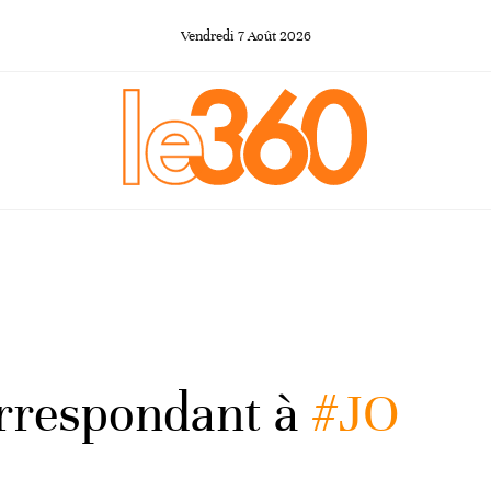
Vendredi
7
Août
2026
orrespondant à
#JO