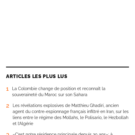
ARTICLES LES PLUS LUS
1
La Colombie change de position et reconnaît la
souveraineté du Maroc sur son Sahara
2
Les révélations explosives de Matthieu Ghadiri, ancien
agent du contre-espionnage français infiltré en Iran, sur les
liens entre le régime des Mollahs, le Polisario, le Hezbollah
et l’Algérie
3
«C’est notre résidence principale depuis 30 ans»: à