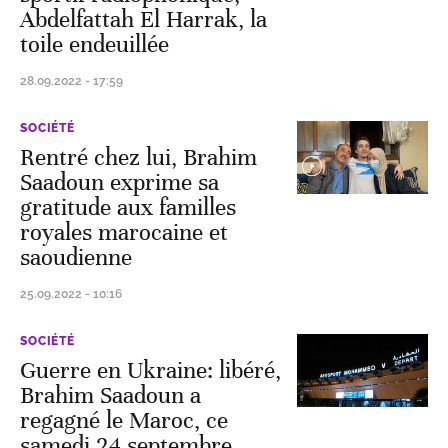
Abdelfattah El Harrak, la
toile endeuillée
28.09.2022 - 17:59
SOCIÉTÉ
Rentré chez lui, Brahim
Saadoun exprime sa
gratitude aux familles
royales marocaine et
saoudienne
25.09.2022 - 10:16
SOCIÉTÉ
Guerre en Ukraine: libéré,
Brahim Saadoun a
regagné le Maroc, ce
samedi 24 septembre