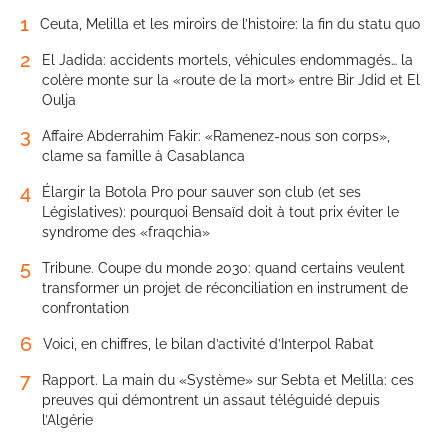
1
Ceuta, Melilla et les miroirs de l’histoire: la fin du statu quo
2
El Jadida: accidents mortels, véhicules endommagés… la
colère monte sur la «route de la mort» entre Bir Jdid et El
Oulja
3
Affaire Abderrahim Fakir: «Ramenez-nous son corps»,
clame sa famille à Casablanca
4
Élargir la Botola Pro pour sauver son club (et ses
Législatives): pourquoi Bensaïd doit à tout prix éviter le
syndrome des «fraqchia»
5
Tribune. Coupe du monde 2030: quand certains veulent
transformer un projet de réconciliation en instrument de
confrontation
6
Voici, en chiffres, le bilan d’activité d’Interpol Rabat
7
Rapport. La main du «Système» sur Sebta et Melilla: ces
preuves qui démontrent un assaut téléguidé depuis
l’Algérie