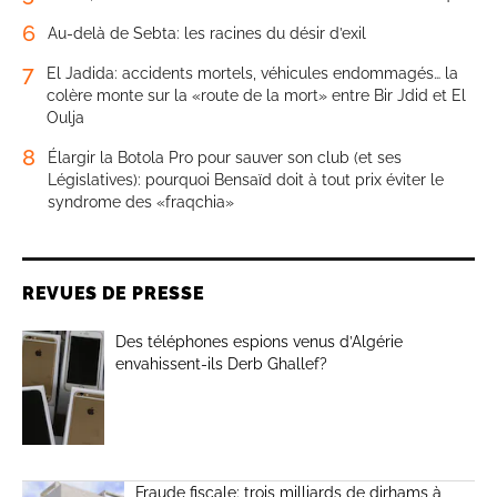
6
Au-delà de Sebta: les racines du désir d’exil
7
El Jadida: accidents mortels, véhicules endommagés… la
colère monte sur la «route de la mort» entre Bir Jdid et El
Oulja
8
Élargir la Botola Pro pour sauver son club (et ses
Législatives): pourquoi Bensaïd doit à tout prix éviter le
syndrome des «fraqchia»
REVUES DE PRESSE
Des téléphones espions venus d’Algérie
envahissent-ils Derb Ghallef?
Fraude fiscale: trois milliards de dirhams à