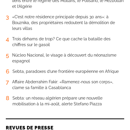
liens entre le régime des Mollahs, le Polisario, le Hezbollah
et l’Algérie
3
«C’est notre résidence principale depuis 30 ans»: à
Bouznika, des propriétaires redoutent la démolition de
leurs villas
4
Trois dirhams de trop? Ce que cache la bataille des
chiffres sur le gasoil
5
Núcleo Nacional, le visage à découvert du néonazisme
espagnol
6
Sebta, paradoxes d’une frontière européenne en Afrique
7
Affaire Abderrahim Fakir: «Ramenez-nous son corps»,
clame sa famille à Casablanca
8
Sebta: un réseau algérien prépare une nouvelle
mobilisation à la mi-août, alerte Stefano Piazza
REVUES DE PRESSE