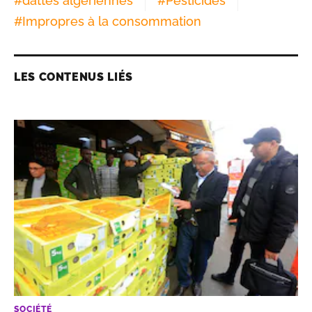
#
dattes algériennes
#
Pesticides
#
Impropres à la consommation
LES CONTENUS LIÉS
SOCIÉTÉ