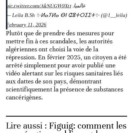
pic.twitter.com/AkNUGW9Xtt
عالميا.
— Leila B.Sh ✨ⵍⴰⵢⵍⴰ ⴱⵏ ⵛⴻⵜⵔⵉⵉⵜ✨ (@1__leila)
February 11, 2026
Plutôt que de prendre des mesures pour
mettre fin à ces scandales, les autorités
algériennes ont choisi la voie de la
répression. En février 2025, un citoyen a été
arrêté simplement pour avoir publié une
vidéo alertant sur les risques sanitaires liés
aux dattes de son pays, démontrant
scientifiquement la présence de substances
cancérigènes.
Lire aussi :
Figuig: comment les