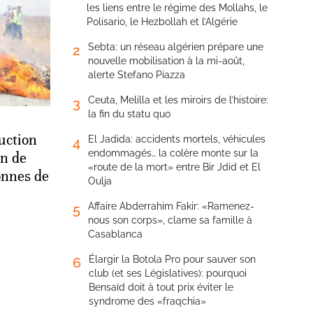
les liens entre le régime des Mollahs, le
Polisario, le Hezbollah et l’Algérie
Sebta: un réseau algérien prépare une
2
nouvelle mobilisation à la mi-août,
alerte Stefano Piazza
Ceuta, Melilla et les miroirs de l’histoire:
3
la fin du statu quo
uction
El Jadida: accidents mortels, véhicules
4
endommagés… la colère monte sur la
on de
«route de la mort» entre Bir Jdid et El
tonnes de
Oulja
Affaire Abderrahim Fakir: «Ramenez-
5
nous son corps», clame sa famille à
Casablanca
Élargir la Botola Pro pour sauver son
6
club (et ses Législatives): pourquoi
Bensaïd doit à tout prix éviter le
syndrome des «fraqchia»