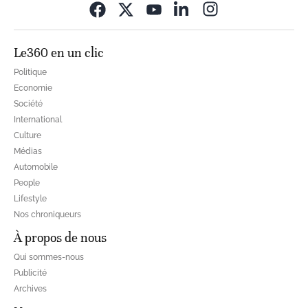
Opens in new wi
Le360 en un clic
Politique
Economie
Société
International
Culture
Médias
Automobile
People
Lifestyle
Nos chroniqueurs
À propos de nous
Qui sommes-nous
Publicité
Archives