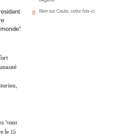
l’Algérie
résidant
Rien sur Ceuta, cette fois-ci
8
re
 monde",
fort
munauté
torien,
s "vont
e le 15