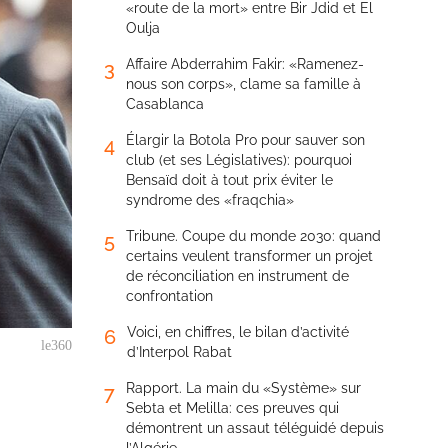
«route de la mort» entre Bir Jdid et El
Oulja
Affaire Abderrahim Fakir: «Ramenez-
3
nous son corps», clame sa famille à
Casablanca
Élargir la Botola Pro pour sauver son
4
club (et ses Législatives): pourquoi
Bensaïd doit à tout prix éviter le
syndrome des «fraqchia»
Tribune. Coupe du monde 2030: quand
5
certains veulent transformer un projet
de réconciliation en instrument de
confrontation
Voici, en chiffres, le bilan d’activité
6
le360
d’Interpol Rabat
Rapport. La main du «Système» sur
7
Sebta et Melilla: ces preuves qui
démontrent un assaut téléguidé depuis