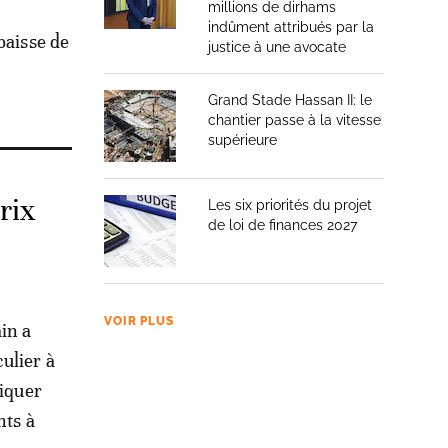
millions de dirhams
indûment attribués par la
baisse de
justice à une avocate
Grand Stade Hassan II: le
chantier passe à la vitesse
supérieure
rix
Les six priorités du projet
de loi de finances 2027
VOIR PLUS
in a
ulier à
tiquer
nts à