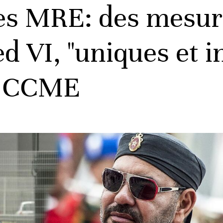
es MRE: des mesure
 VI, "uniques et in
e CCME