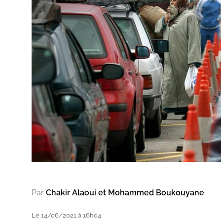
Par
Chakir Alaoui et Mohammed Boukouyane
Le 14/06/2021 à 16h04