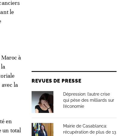
acanciers
iant le
e
u Maroc à
 la
toriale
REVUES DE PRESSE
 avec la
Dépression: l’autre crise
qui pèse des milliards sur
l’économie
té en
Mairie de Casablanca:
 un total
récupération de plus de 13