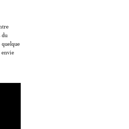
ntre
s du
é quelque
e envie