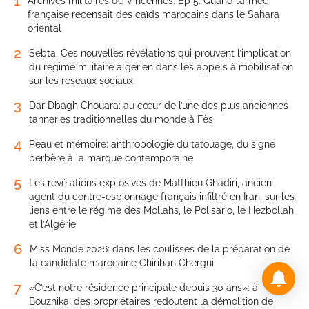
1
Archives militaires de Vincennes. Ep 5. Quand l’armée
française recensait des caïds marocains dans le Sahara
oriental
2
Sebta. Ces nouvelles révélations qui prouvent l’implication
du régime militaire algérien dans les appels à mobilisation
sur les réseaux sociaux
3
Dar Dbagh Chouara: au cœur de l’une des plus anciennes
tanneries traditionnelles du monde à Fès
4
Peau et mémoire: anthropologie du tatouage, du signe
berbère à la marque contemporaine
5
Les révélations explosives de Matthieu Ghadiri, ancien
agent du contre-espionnage français infiltré en Iran, sur les
liens entre le régime des Mollahs, le Polisario, le Hezbollah
et l’Algérie
6
Miss Monde 2026: dans les coulisses de la préparation de
la candidate marocaine Chirihan Chergui
7
«C’est notre résidence principale depuis 30 ans»: à
Bouznika, des propriétaires redoutent la démolition de