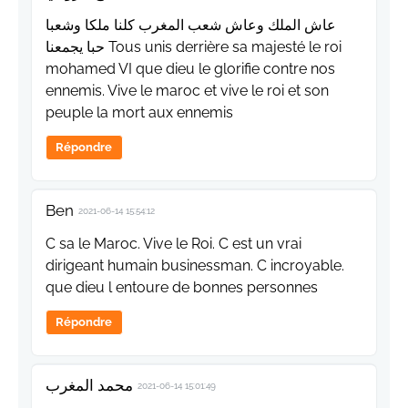
عاش الملك وعاش شعب المغرب كلنا ملكا وشعبا
حبا يجمعنا Tous unis derrière sa majesté le roi
mohamed VI que dieu le glorifie contre nos
ennemis. Vive le maroc et vive le roi et son
peuple la mort aux ennemis
Répondre
Ben
2021-06-14 15:54:12
C sa le Maroc. Vive le Roi. C est un vrai
dirigeant humain businessman. C incroyable.
que dieu l entoure de bonnes personnes
Répondre
محمد المغرب
2021-06-14 15:01:49