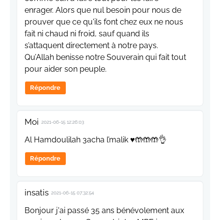
enrager. Alors que nul besoin pour nous de
prouver que ce qu'ils font chez eux ne nous
fait ni chaud ni froid, sauf quand ils
s’attaquent directement à notre pays.
Qu’Allah benisse notre Souverain qui fait tout
pour aider son peuple.
Répondre
Moi
2021-06-15 12:26:03
Al Hamdoulilah 3acha l’malik ♥️🤲🤲🤲👌
Répondre
insatis
2021-06-15 07:32:54
Bonjour j'ai passé 35 ans bénévolement aux