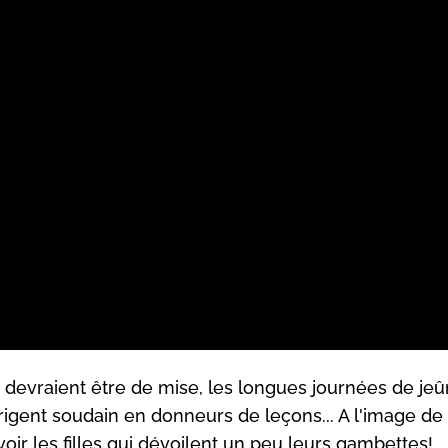
devraient être de mise, les longues journées de jeû
rigent soudain en donneurs de leçons... A l'image de
r les filles qui dévoilent un peu leurs gambettes!