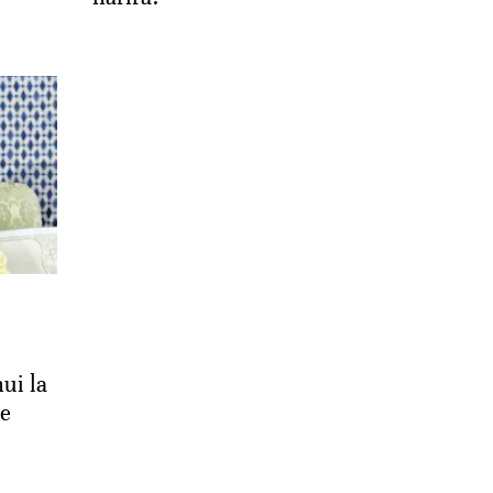
ui la
ie