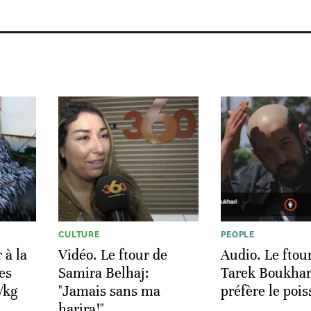
CULTURE
PEOPLE
 à la
Vidéo. Le ftour de
Audio. Le ftou
es
Samira Belhaj:
Tarek Boukhari
/kg
"Jamais sans ma
préfère le pois
harira!"