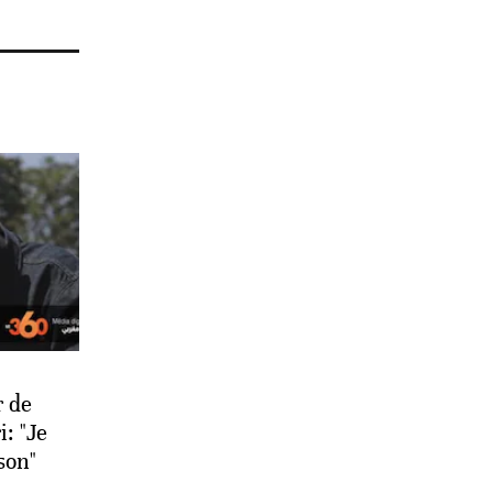
r de
: "Je
son"