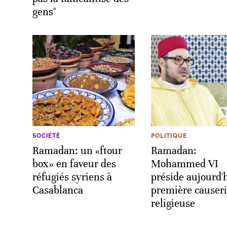
gens"
SOCIÉTÉ
POLITIQUE
Ramadan: un «ftour
Ramadan:
box» en faveur des
Mohammed VI
réfugiés syriens à
préside aujourd'h
Casablanca
première causer
religieuse