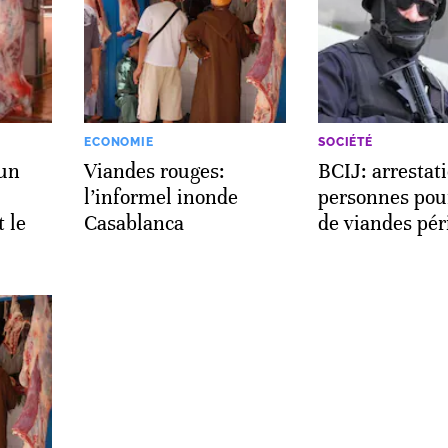
ECONOMIE
SOCIÉTÉ
 un
Viandes rouges:
BCIJ: arrestat
l’informel inonde
personnes pou
 le
Casablanca
de viandes pé