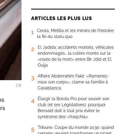
ARTICLES LES PLUS LUS
Ceuta, Melilla et les miroirs de l’histoire:
1
la fin du statu quo
El Jadida: accidents mortels, véhicules
2
endommagés… la colère monte sur la
«route de la mort» entre Bir Jdid et El
Oulja
Affaire Abderrahim Fakir: «Ramenez-
3
nous son corps», clame sa famille à
DR
Casablanca
Élargir la Botola Pro pour sauver son
es
4
club (et ses Législatives): pourquoi
ers
Bensaïd doit à tout prix éviter le
syndrome des «fraqchia»
Tribune. Coupe du monde 2030: quand
5
certains veulent transformer un projet