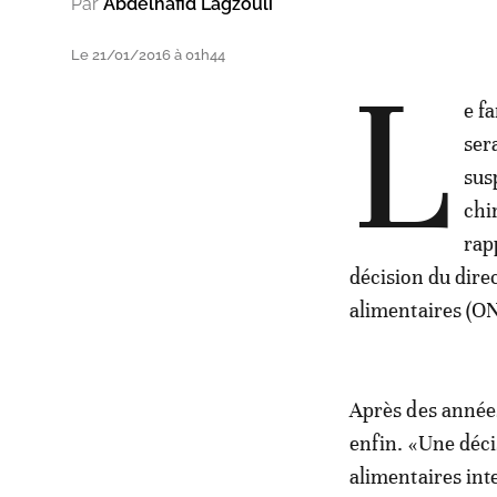
Par
Abdelhafid Lagzouli
Le 21/01/2016 à 01h44
L
e f
ser
sus
chi
rap
décision du direc
alimentaires (ONS
Après des années 
enfin. «Une décis
alimentaires int