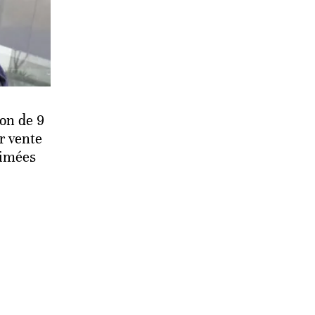
ion de 9
r vente
rimées