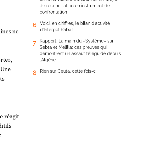
de réconciliation en instrument de
confrontation
Voici, en chiffres, le bilan d’activité
6
d’Interpol Rabat
aines ne
Rapport. La main du «Système» sur
7
Sebta et Melilla: ces preuves qui
démontrent un assaut téléguidé depuis
rte»,
l’Algérie
. Une
Rien sur Ceuta, cette fois-ci
8
ts
e réagit
itifs
s