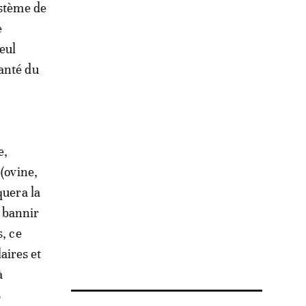
ystème de
e
eul
anté du
e,
(ovine,
quera la
e bannir
s, ce
aires et
à
s