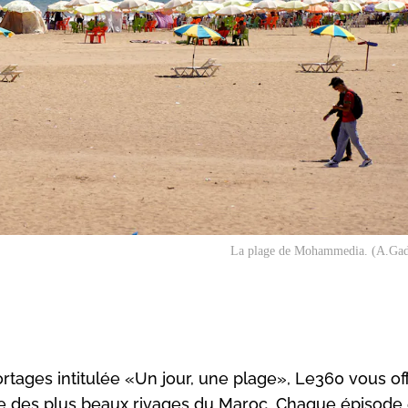
La plage de Mohammedia. (A.Ga
ortages intitulée «Un jour, une plage», Le360 vous of
 des plus beaux rivages du Maroc. Chaque épisode 