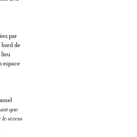
ées par
u bord de
 lieu
un espace
onnel
tant que
le stress
.