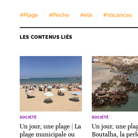
#
Plage
#
Pêche
#
été
#
Vacances
LES CONTENUS LIÉS
SOCIÉTÉ
SOCIÉTÉ
Un jour, une plage | La
Un jour, une plag
plage municipale ou
Boutalha, la perl