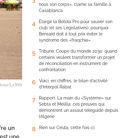
nous son corps», clame sa famille à
Casablanca
Élargir la Botola Pro pour sauver son
4
club (et ses Législatives): pourquoi
Bensaïd doit à tout prix éviter le
syndrome des «fraqchia»
Tribune. Coupe du monde 2030: quand
5
certains veulent transformer un projet
de réconciliation en instrument de
confrontation
Voici, en chiffres, le bilan d’activité
6
drouz/Le360)
d’Interpol Rabat
Rapport. La main du «Système» sur
7
Sebta et Melilla: ces preuves qui
démontrent un assaut téléguidé depuis
l’Algérie
fre un
Rien sur Ceuta, cette fois-ci
8
est une