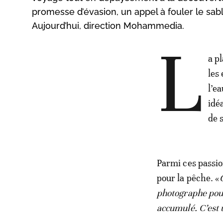
promesse d’évasion, un appel à fouler le sabl
Aujourd’hui, direction Mohammedia.
L
a p
les
l’e
idé
de 
Parmi ces passi
pour la pêche. «
photographe pour
accumulé. C’est 