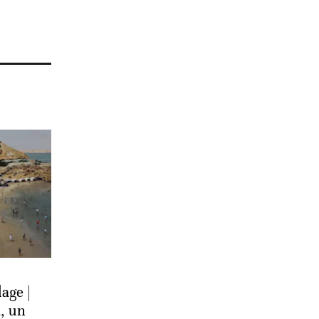
age |
, un