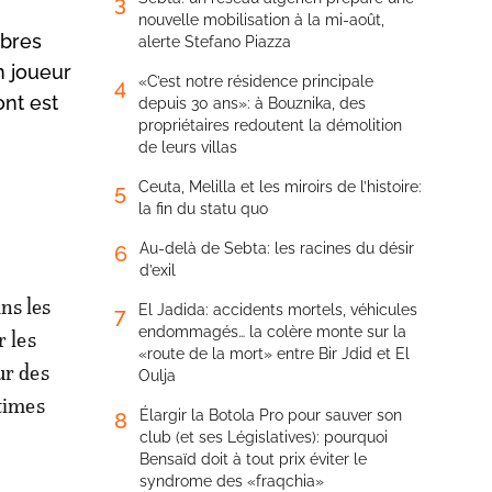
3
nouvelle mobilisation à la mi-août,
mbres
alerte Stefano Piazza
n joueur
«C’est notre résidence principale
4
ont est
depuis 30 ans»: à Bouznika, des
propriétaires redoutent la démolition
de leurs villas
Ceuta, Melilla et les miroirs de l’histoire:
5
la fin du statu quo
Au-delà de Sebta: les racines du désir
6
d’exil
ns les
El Jadida: accidents mortels, véhicules
7
endommagés… la colère monte sur la
r les
«route de la mort» entre Bir Jdid et El
ur des
Oulja
ctimes
Élargir la Botola Pro pour sauver son
8
club (et ses Législatives): pourquoi
Bensaïd doit à tout prix éviter le
syndrome des «fraqchia»