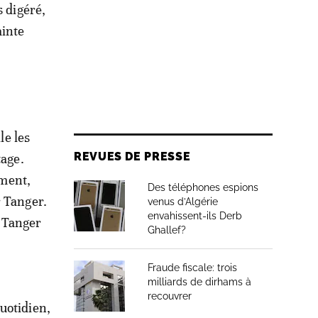
s digéré,
ainte
le les
REVUES DE PRESSE
tage.
oment,
Des téléphones espions
r Tanger.
venus d’Algérie
envahissent-ils Derb
e Tanger
Ghallef?
Fraude fiscale: trois
milliards de dirhams à
recouvrer
uotidien,