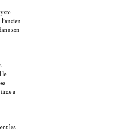
lyste
 l’ancien
dans son
s
 le
les
ctime a
ent les