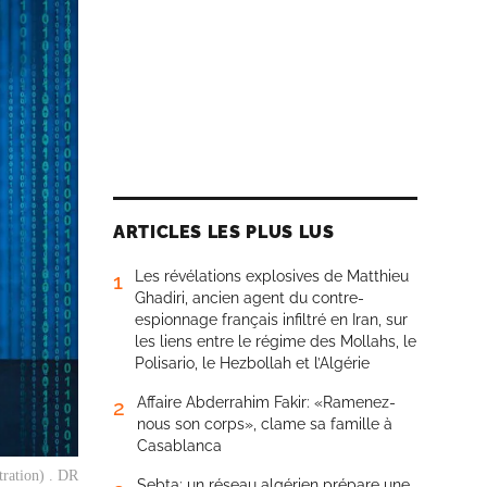
ARTICLES LES PLUS LUS
Les révélations explosives de Matthieu
1
Ghadiri, ancien agent du contre-
espionnage français infiltré en Iran, sur
les liens entre le régime des Mollahs, le
Polisario, le Hezbollah et l’Algérie
Affaire Abderrahim Fakir: «Ramenez-
2
nous son corps», clame sa famille à
Casablanca
tration) . DR
Sebta: un réseau algérien prépare une