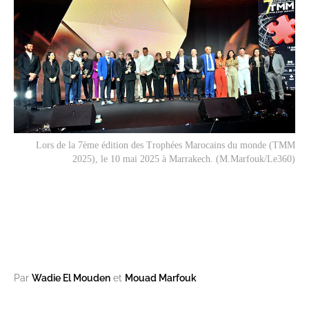
Lors de la 7ème édition des Trophées Marocains du monde (TMM
2025), le 10 mai 2025 à Marrakech. (M.Marfouk/Le360)
Par
Wadie El Mouden
et
Mouad Marfouk