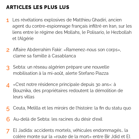
ARTICLES LES PLUS LUS
1
Les révélations explosives de Matthieu Ghadiri, ancien
agent du contre-espionnage français infiltré en Iran, sur les
liens entre le régime des Mollahs, le Polisario, le Hezbollah
et l’Algérie
2
Affaire Abderrahim Fakir: «Ramenez-nous son corps»,
clame sa famille à Casablanca
3
Sebta: un réseau algérien prépare une nouvelle
mobilisation à la mi-août, alerte Stefano Piazza
4
«C’est notre résidence principale depuis 30 ans»: à
Bouznika, des propriétaires redoutent la démolition de
leurs villas
5
Ceuta, Melilla et les miroirs de l’histoire: la fin du statu quo
6
Au-delà de Sebta: les racines du désir d’exil
7
El Jadida: accidents mortels, véhicules endommagés… la
colère monte sur la «route de la mort» entre Bir Jdid et El