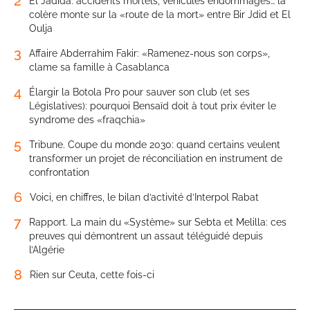
2
El Jadida: accidents mortels, véhicules endommagés… la
colère monte sur la «route de la mort» entre Bir Jdid et El
Oulja
3
Affaire Abderrahim Fakir: «Ramenez-nous son corps»,
clame sa famille à Casablanca
4
Élargir la Botola Pro pour sauver son club (et ses
Législatives): pourquoi Bensaïd doit à tout prix éviter le
syndrome des «fraqchia»
5
Tribune. Coupe du monde 2030: quand certains veulent
transformer un projet de réconciliation en instrument de
confrontation
6
Voici, en chiffres, le bilan d’activité d’Interpol Rabat
7
Rapport. La main du «Système» sur Sebta et Melilla: ces
preuves qui démontrent un assaut téléguidé depuis
l’Algérie
8
Rien sur Ceuta, cette fois-ci