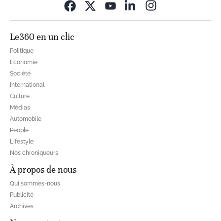
Opens in new wi
Le360 en un clic
Politique
Economie
Société
International
Culture
Médias
Automobile
People
Lifestyle
Nos chroniqueurs
À propos de nous
Qui sommes-nous
Publicité
Archives