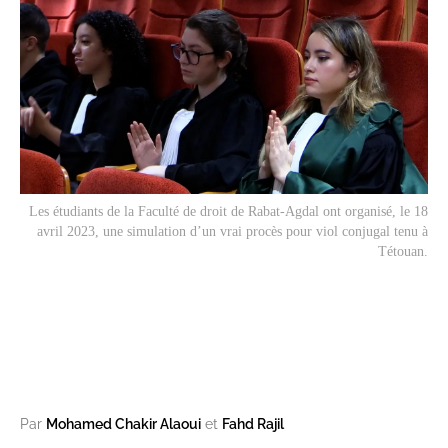
Les étudiants de la Faculté de droit de Rabat-Agdal ont organisé, le 18
avril 2023, une simulation d’un vrai procès pour viol conjugal tenu à
Tétouan.
Par
Mohamed Chakir Alaoui
et
Fahd Rajil