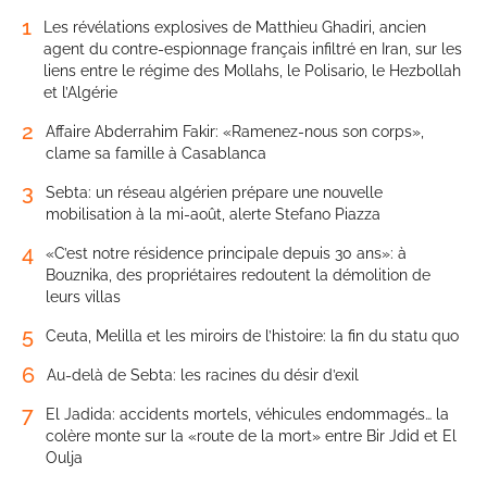
1
Les révélations explosives de Matthieu Ghadiri, ancien
agent du contre-espionnage français infiltré en Iran, sur les
liens entre le régime des Mollahs, le Polisario, le Hezbollah
et l’Algérie
2
Affaire Abderrahim Fakir: «Ramenez-nous son corps»,
clame sa famille à Casablanca
3
Sebta: un réseau algérien prépare une nouvelle
mobilisation à la mi-août, alerte Stefano Piazza
4
«C’est notre résidence principale depuis 30 ans»: à
Bouznika, des propriétaires redoutent la démolition de
leurs villas
5
Ceuta, Melilla et les miroirs de l’histoire: la fin du statu quo
6
Au-delà de Sebta: les racines du désir d’exil
7
El Jadida: accidents mortels, véhicules endommagés… la
colère monte sur la «route de la mort» entre Bir Jdid et El
Oulja