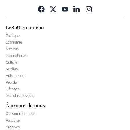
Opens in new wi
Le360 en un clic
Politique
Economie
Société
International
Culture
Médias
Automobile
People
Lifestyle
Nos chroniqueurs
À propos de nous
Qui sommes-nous
Publicité
Archives