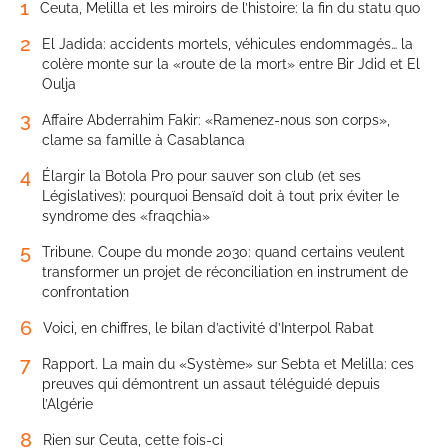
1
Ceuta, Melilla et les miroirs de l’histoire: la fin du statu quo
2
El Jadida: accidents mortels, véhicules endommagés… la
colère monte sur la «route de la mort» entre Bir Jdid et El
Oulja
3
Affaire Abderrahim Fakir: «Ramenez-nous son corps»,
clame sa famille à Casablanca
4
Élargir la Botola Pro pour sauver son club (et ses
Législatives): pourquoi Bensaïd doit à tout prix éviter le
syndrome des «fraqchia»
5
Tribune. Coupe du monde 2030: quand certains veulent
transformer un projet de réconciliation en instrument de
confrontation
6
Voici, en chiffres, le bilan d’activité d’Interpol Rabat
7
Rapport. La main du «Système» sur Sebta et Melilla: ces
preuves qui démontrent un assaut téléguidé depuis
l’Algérie
8
Rien sur Ceuta, cette fois-ci