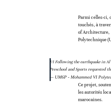
Parmi celles-ci,
touchés, à traver
of Architecture
Polytechnique (
1/1 Following the earthquake in A
Preschool and Sports requested th
— UM6P - Mohammed VI Polytech
Ce projet, soute
les autorités loc
marocaines.