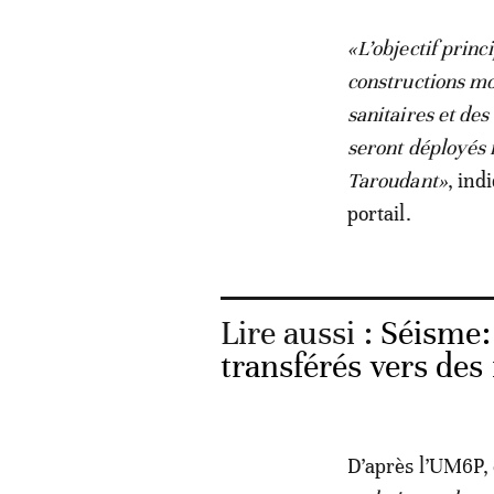
«L’objectif princ
constructions mo
sanitaires et de
seront déployés 
Taroudant»
, in
portail.
Lire aussi :
Séisme:
transférés vers des
D’après l’UM6P, 