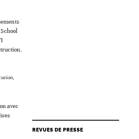
ssements
a School
VI
truction.
cation,
ion avec
rises
REVUES DE PRESSE