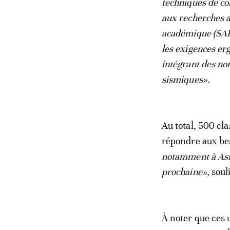
techniques de co
aux recherches ap
académique (SA
les exigences er
intégrant des no
sismiques».
Au total, 500 cl
répondre aux bes
notamment à Asni 
prochaine»
, sou
À noter que ces