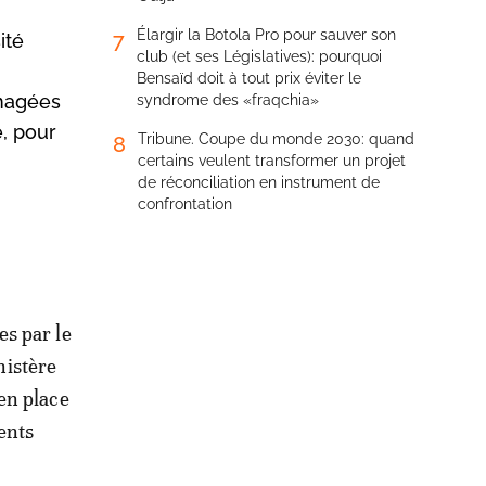
Élargir la Botola Pro pour sauver son
7
ité
club (et ses Législatives): pourquoi
Bensaïd doit à tout prix éviter le
mmagées
syndrome des «fraqchia»
e, pour
Tribune. Coupe du monde 2030: quand
8
certains veulent transformer un projet
de réconciliation en instrument de
confrontation
es par le
nistère
 en place
ents