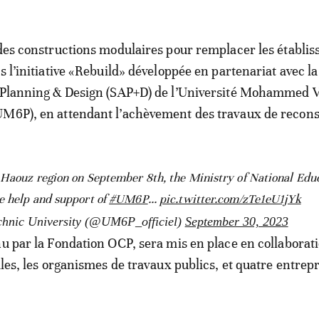
 des constructions modulaires pour remplacer les établi
s l’initiative «Rebuild» développée en partenariat avec l
, Planning & Design (SAP+D) de l’Université Mohammed 
UM6P), en attendant l’achèvement des travaux de recons
l Haouz region on September 8th, the Ministry of National Edu
e help and support of
#UM6P
...
pic.twitter.com/zTe1eU1jYk
nic University (@UM6P_officiel)
September 30, 2023
nu par la Fondation OCP, sera mis en place en collaborat
ales, les organismes de travaux publics, et quatre entrep