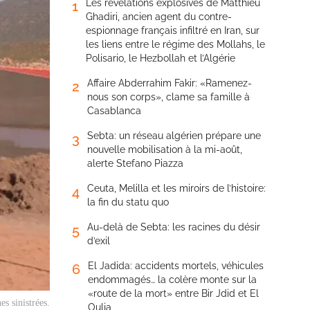
Les révélations explosives de Matthieu
1
Ghadiri, ancien agent du contre-
espionnage français infiltré en Iran, sur
les liens entre le régime des Mollahs, le
Polisario, le Hezbollah et l’Algérie
Affaire Abderrahim Fakir: «Ramenez-
2
nous son corps», clame sa famille à
Casablanca
Sebta: un réseau algérien prépare une
3
nouvelle mobilisation à la mi-août,
alerte Stefano Piazza
Ceuta, Melilla et les miroirs de l’histoire:
4
la fin du statu quo
Au-delà de Sebta: les racines du désir
5
d’exil
El Jadida: accidents mortels, véhicules
6
endommagés… la colère monte sur la
«route de la mort» entre Bir Jdid et El
s sinistrées.
Oulja