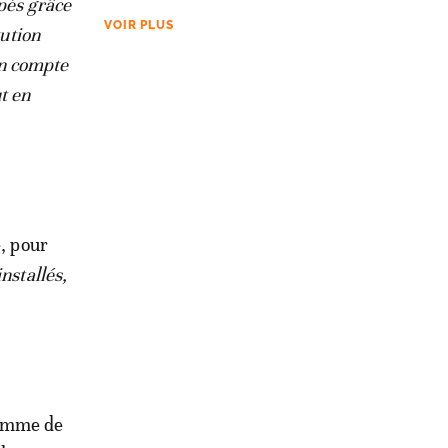
pés grâce
VOIR PLUS
tution
n compte
t en
e, pour
nstallés,
ramme de