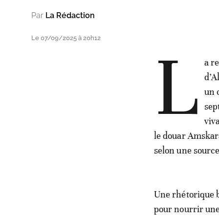
Par
La Rédaction
Le 07/09/2025 à 20h12
L
a r
d’A
un 
sep
viv
le douar Amskarar
selon une source
Une rhétorique b
pour nourrir une 