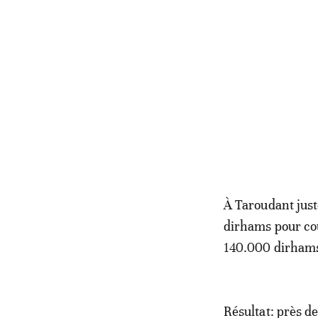
À Taroudant just
dirhams pour cou
140.000 dirhams
Résultat: près d