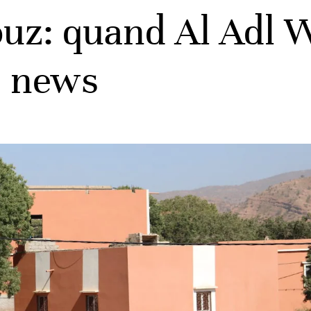
uz: quand Al Adl W
e news