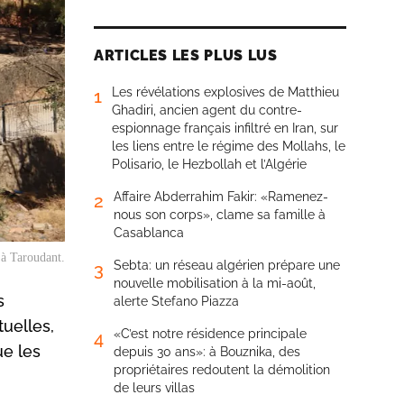
ARTICLES LES PLUS LUS
Les révélations explosives de Matthieu
1
Ghadiri, ancien agent du contre-
espionnage français infiltré en Iran, sur
les liens entre le régime des Mollahs, le
Polisario, le Hezbollah et l’Algérie
Affaire Abderrahim Fakir: «Ramenez-
2
nous son corps», clame sa famille à
Casablanca
 à Taroudant.
Sebta: un réseau algérien prépare une
3
nouvelle mobilisation à la mi-août,
s
alerte Stefano Piazza
uelles,
«C’est notre résidence principale
4
ue les
depuis 30 ans»: à Bouznika, des
propriétaires redoutent la démolition
de leurs villas