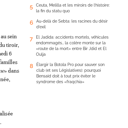
Ceuta, Melilla et les miroirs de l’histoire:
5
la fin du statu quo
Au-delà de Sebta: les racines du désir
6
d’exil
 au sein
El Jadida: accidents mortels, véhicules
7
endommagés… la colère monte sur la
u tiroir,
«route de la mort» entre Bir Jdid et El
edi 6
Oulja
familles
Élargir la Botola Pro pour sauver son
8
me
» dans
club (et ses Législatives): pourquoi
Bensaïd doit à tout prix éviter le
nnée,
syndrome des «fraqchia»
alisée
.