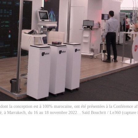
dont la conception est à 100% marocaine, ont été présentées à la Conférence afr
nté, à Marrakech, du 16 au 18 novembre 2022. . Saïd Bouchrit / Le360 (capture