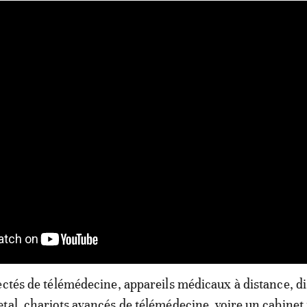
ectés de télémédecine, appareils médicaux à distance, di
tal, chariots avancés de télémédecine, voire un cabinet