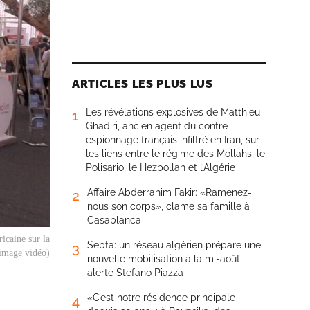
ARTICLES LES PLUS LUS
Les révélations explosives de Matthieu
1
Ghadiri, ancien agent du contre-
espionnage français infiltré en Iran, sur
les liens entre le régime des Mollahs, le
Polisario, le Hezbollah et l’Algérie
Affaire Abderrahim Fakir: «Ramenez-
2
nous son corps», clame sa famille à
Casablanca
icaine sur la
Sebta: un réseau algérien prépare une
3
 image vidéo)
nouvelle mobilisation à la mi-août,
alerte Stefano Piazza
«C’est notre résidence principale
4