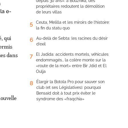
depuis 30 ans»: à Bouznika, des
à
propriétaires redoutent la démolition
la e-
de leurs villas
Ceuta, Melilla et les miroirs de l’histoire:
5
la fin du statu quo
, qui
Au-delà de Sebta: les racines du désir
6
d’exil
permis
ues dans
El Jadida: accidents mortels, véhicules
7
endommagés… la colère monte sur la
«route de la mort» entre Bir Jdid et El
Oulja
Élargir la Botola Pro pour sauver son
8
club (et ses Législatives): pourquoi
Bensaïd doit à tout prix éviter le
nouvelle
syndrome des «fraqchia»