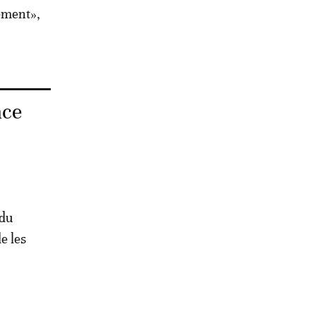
ement»,
nce
 du
e les