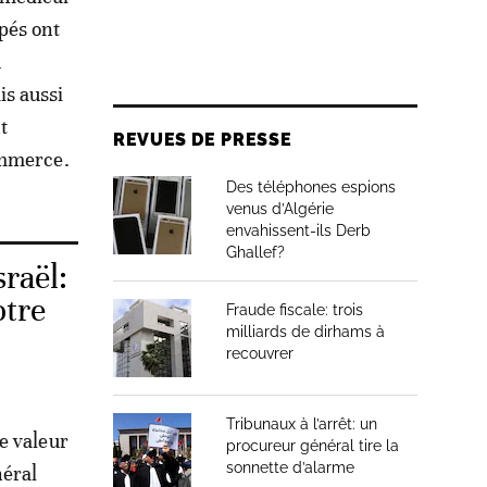
pés ont
u
s aussi
t
REVUES DE PRESSE
ommerce.
Des téléphones espions
venus d’Algérie
envahissent-ils Derb
Ghallef?
raël:
otre
Fraude fiscale: trois
milliards de dirhams à
recouvrer
Tribunaux à l’arrêt: un
e valeur
procureur général tire la
sonnette d’alarme
néral