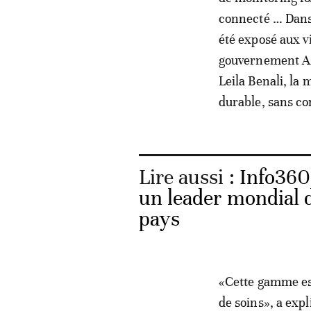
connecté … Dans
été exposé aux v
gouvernement Az
Leila Benali, la
durable, sans co
Lire aussi :
Info360
un leader mondial d
pays
«Cette gamme est
de soins», a exp