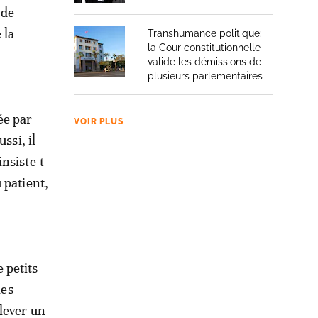
 de
 la
Transhumance politique:
la Cour constitutionnelle
valide les démissions de
plusieurs parlementaires
ée par
VOIR PLUS
ssi, il
nsiste-t-
 patient,
 petits
les
lever un