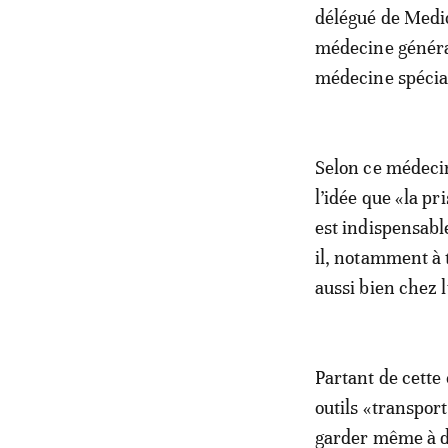
délégué de Medio
médecine général
médecine spéciali
Selon ce médecin
l’idée que «la pr
est indispensabl
il, notamment à 
aussi bien chez l
Partant de cette
outils «transport
garder même à do