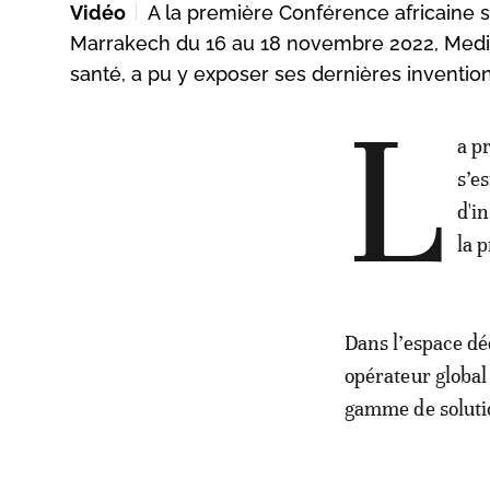
Vidéo
A la première Conférence africaine s
Marrakech du 16 au 18 novembre 2022, Mediot
santé, a pu y exposer ses dernières inventio
L
a p
s’e
d'i
la 
Dans l’espace dé
opérateur global 
gamme de soluti