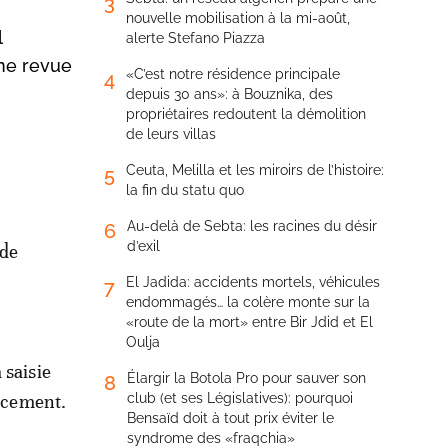
3
nouvelle mobilisation à la mi-août,
l
alerte Stefano Piazza
Une revue
«C’est notre résidence principale
4
depuis 30 ans»: à Bouznika, des
propriétaires redoutent la démolition
de leurs villas
Ceuta, Melilla et les miroirs de l’histoire:
5
la fin du statu quo
Au-delà de Sebta: les racines du désir
6
d’exil
 de
El Jadida: accidents mortels, véhicules
7
endommagés… la colère monte sur la
«route de la mort» entre Bir Jdid et El
Oulja
 saisie
Élargir la Botola Pro pour sauver son
8
ancement.
club (et ses Législatives): pourquoi
Bensaïd doit à tout prix éviter le
syndrome des «fraqchia»