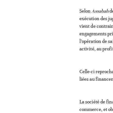
Selon
Assabah
de
exécution des j
vient de contrai
engagements pri
l’opération de s
activité, au prof
Celle-ci reprocha
liées au finance
La société de fin
commerce, et ob