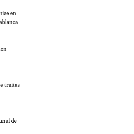
mise en
sablanca
son
e traites
bunal de