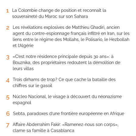
1
La Colombie change de position et reconnaît la
souveraineté du Maroc sur son Sahara
2
Les révélations explosives de Matthieu Ghadiri, ancien
agent du contre-espionnage français infiltré en Iran, sur les
liens entre le régime des Mollahs, le Polisario, le Hezbollah
et l’Algérie
3
«C’est notre résidence principale depuis 30 ans»: à
Bouznika, des propriétaires redoutent la démolition de
leurs villas
4
Trois dirhams de trop? Ce que cache la bataille des
chiffres sur le gasoil
5
Núcleo Nacional, le visage à découvert du néonazisme
espagnol
6
Sebta, paradoxes d’une frontière européenne en Afrique
7
Affaire Abderrahim Fakir: «Ramenez-nous son corps»,
clame sa famille à Casablanca