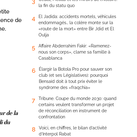
3
la fin du statu quo
tite
El Jadida: accidents mortels, véhicules
4
idence de
endommagés… la colère monte sur la
ne,
«route de la mort» entre Bir Jdid et El
Oulja
Affaire Abderrahim Fakir: «Ramenez-
5
nous son corps», clame sa famille à
Casablanca
Élargir la Botola Pro pour sauver son
6
club (et ses Législatives): pourquoi
Bensaïd doit à tout prix éviter le
syndrome des «fraqchia»
Tribune. Coupe du monde 2030: quand
7
certains veulent transformer un projet
de réconciliation en instrument de
ur de la
confrontation
di du
Voici, en chiffres, le bilan d’activité
8
d’Interpol Rabat