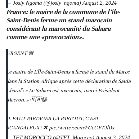
— Josly Ngoma (@josly_ngoma)
August 2, 2024
France: le maire de la commune de l’île-
Saint-Denis ferme un stand marocain
considérant la marocanité du Sahara
comme une «provocation».
URGENT 🚨
Le maire de L'Île-Saint-Denis a fermé le stand du Maroc
dans la Station Afrique après cette déclaration de Saida
Charaf : « Le Sahara est marocain, merci Président
Macron. » 🇲🇦😳
IL FAUT PARTAGER ÇA PARTOUT, C’EST
SCANDALEUX ! ❌
pic.twitter.com/FGeGFTJlDx
— TFT MOROCCO (@TFT_Morocco)
August 3, 2024