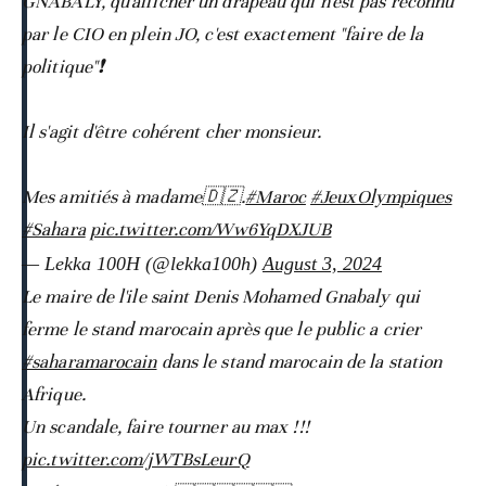
GNABALY, qu'afficher un drapeau qui n'est pas reconnu
par le CIO en plein JO, c'est exactement "faire de la
politique"❗️
Il s'agit d'être cohérent cher monsieur.
Mes amitiés à madame🇩🇿.
#Maroc
#JeuxOlympiques
#Sahara
pic.twitter.com/Ww6YqDXJUB
— Lekka 100H (@lekka100h)
August 3, 2024
Le maire de l'ile saint Denis Mohamed Gnabaly qui
ferme le stand marocain après que le public a crier
#saharamarocain
dans le stand marocain de la station
Afrique.
Un scandale, faire tourner au max !!!
pic.twitter.com/jWTBsLeurQ