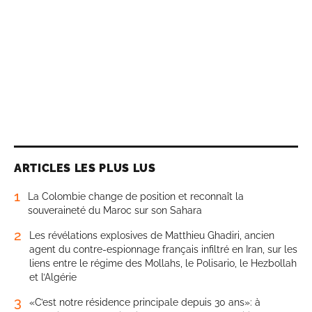
ARTICLES LES PLUS LUS
1
La Colombie change de position et reconnaît la
souveraineté du Maroc sur son Sahara
2
Les révélations explosives de Matthieu Ghadiri, ancien
agent du contre-espionnage français infiltré en Iran, sur les
liens entre le régime des Mollahs, le Polisario, le Hezbollah
et l’Algérie
3
«C’est notre résidence principale depuis 30 ans»: à
Bouznika, des propriétaires redoutent la démolition de
leurs villas