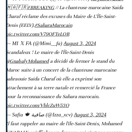
🇲🇦🇫🇷
#BREAKING
// La chanteuse marocaine Saida
Charaf réclame des excuses du Maire de L’Île-Saint-
Denis (EELV).
#SaharaMarocain
pic.twitter.com/V79OFTeLOR
— MI 𝕏 FA (@Mimi__fa)
August 3, 2024
Scandaleux ! Le maire de l'Île-Saint-Denis
@GnabalyMohamed
a décidé de fermer le stand du
Maroc suite à un concert de la chanteuse marocaine
sahraouie Saida Charaf où elle a exprimé son
attachement à sa terre natale et remercié la France
pour la reconnaissance du Sahara marocain.
pic.twitter.com/VblcZuW53O
— Safia 🍁 صافية (@Izza_xcv)
August 3, 2024
Il faut rappeler au maire de l'île-Saint-Denis, Mohamed