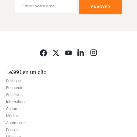
Opens in new wi
Le360 en un clic
Politique
Economie
Société
International
Culture
Médias
Automobile
People
Lifestyle
Nos chroniqueurs