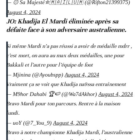
— ۞ Sa Majesté✮🇲🇦🇮🇱🇺🇲 (@Rifton21399375)
August 4, 2024
JO: Khadija El Mardi éliminée après sa
défaite face à son adversaire australienne.
Si même Mardi n’a pas réussi a avoir de médaille mdrr ,
c’est mort, on aura au max deux médailles, une pour
Bakkali et l’autre pour l’équipe de foot
— Mjinina (@Ayoubspp)
August 4, 2024
Vraiment ça se voit que Khadija na9ssa entraînement
— M9hor Dahabi 🏆🍉 (@Wa7dAkhor)
August 4, 2024
Bravo Mardi pour ton parcours. Rentre à la maison
lundi.
— uoY (@7_You_9)
August 4, 2024
Bravo à notre championne Khadija Mardi, l’australienne