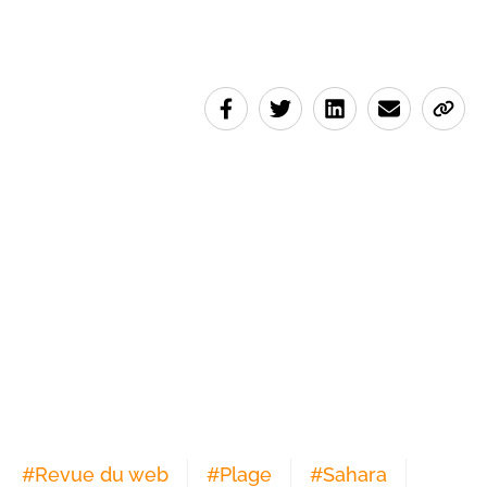
#
Revue du web
#
Plage
#
Sahara
#
Khadija El Mardi
#
JO