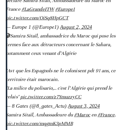
déclare Samira Sitaïl, Ambassadeure du Maroc en
France
#LaGrandeITW
#Europe1
pic.twitter.com/OiSq8HpGCT
— Europe 1 (@Europe1)
August 2, 2024
🎬Samira Sitaïl, ambassadrice du Maroc qui pose les
termes face aux détracteurs concernant le Sahara,
notamment ceux venant d’Algérie
"Avt que les Espagnols ne le colonisent pdt 91 ans, ce
territoire était marocain.
"La milice du polisario,.. c'est l’Algérie qui prend le
relais"
pic.twitter.com/z7YmuzzyCC
— 8 Gates (@8_gates_Actu)
August 3, 2024
Samira Sitaïl, Ambassadeure du
#Maroc
en
#France
.
pic.twitter.com/mqgmK3pMMB