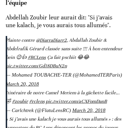
l’équipe
Abdellah Zoubir leur aurait dit: "Si j’avais
une kalach, je vous aurais tous allumés".
Plainte contre
@DiarraDiarr2
, Abdallah Zoubir &
Abdelrafik Gérard classée sans suite !!! À bon entendeur
hein 😉👍
#RCLens
Ça fait pschiit 😂😂
pic.twitter.com/Gd18DBuN2n
— Mohamed TOUBACHE-TER (@MohamedTERParis)
March 20, 2018
Itinéraire de notre Camel Meriem à la gâchette facile...
🤣
#zoubir
#rclens
pic.twitter.com/aCXFomDanB
— Carlchtrek (@FlatuLensRC)
March 20, 2018
« Si j’avais une kalach je vous aurais tous allumés » : des
supporters du RC Lens dénoncent les propos du joueur