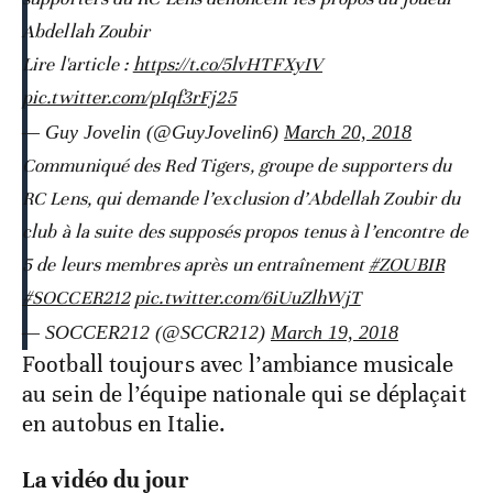
Abdellah Zoubir
Lire l'article :
https://t.co/5lvHTFXyIV
pic.twitter.com/pIqf3rFj25
— Guy Jovelin (@GuyJovelin6)
March 20, 2018
Communiqué des Red Tigers, groupe de supporters du
RC Lens, qui demande l’exclusion d’Abdellah Zoubir du
club à la suite des supposés propos tenus à l’encontre de
5 de leurs membres après un entraînement
#ZOUBIR
#SOCCER212
pic.twitter.com/6iUuZlhWjT
— SOCCER212 (@SCCR212)
March 19, 2018
Football toujours avec l’ambiance musicale
au sein de l’équipe nationale qui se déplaçait
en autobus en Italie.
La vidéo du jour