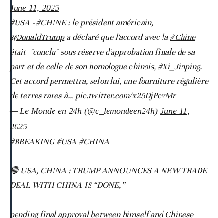
June 11, 2025
#USA
-
#CHINE
: le président américain,
@DonaldTrump
a déclaré que l'accord avec la
#Chine
était "conclu" sous réserve d'approbation finale de sa
part et de celle de son homologue chinois,
#Xi_Jinping
.
Cet accord permettra, selon lui, une fourniture régulière
de terres rares à…
pic.twitter.com/x25DjPcvMr
— Le Monde en 24h (@c_lemondeen24h)
June 11,
2025
#BREAKING
#USA
#CHINA
🔴 USA, CHINA : TRUMP ANNOUNCES A NEW TRADE
DEAL WITH CHINA IS “DONE,”
pending final approval between himself and Chinese