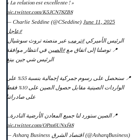
« La relation est excellente ! »
pic.twitter.com/K5JCN78ZB8
— Charlie Seddine (@CSeddine)
June 11, 2025
#عاجل
الرئيس الأميركي
#ترمب
عبر منصته تروث سوشيال:
📍 توصلنا إلى اتفاق مع
#الصين
في انتظار موافقة
الرئيس شي جين بينغ
📍 سنحصل على رسوم جمركية إجمالية بنسبة 55% على
الواردات الصينية مقابل حصول الصين على 10% فقط
على صادراتنا
📍الصين ستورد لنا جميع المعادن الأرضية النادرة…
pic.twitter.com/OPm6UNxf48
— Asharq Business اقتصاد الشرق (@AsharqBusiness)