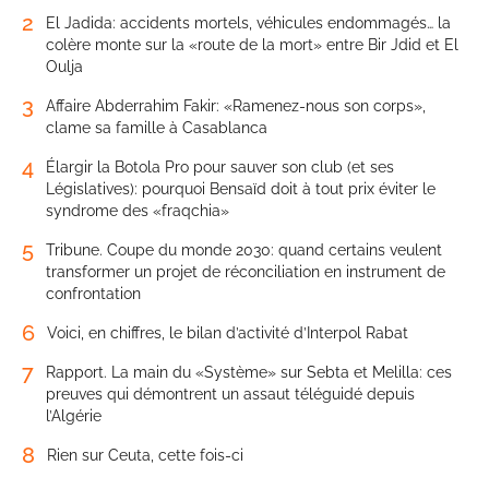
2
El Jadida: accidents mortels, véhicules endommagés… la
colère monte sur la «route de la mort» entre Bir Jdid et El
Oulja
3
Affaire Abderrahim Fakir: «Ramenez-nous son corps»,
clame sa famille à Casablanca
4
Élargir la Botola Pro pour sauver son club (et ses
Législatives): pourquoi Bensaïd doit à tout prix éviter le
syndrome des «fraqchia»
5
Tribune. Coupe du monde 2030: quand certains veulent
transformer un projet de réconciliation en instrument de
confrontation
6
Voici, en chiffres, le bilan d’activité d’Interpol Rabat
7
Rapport. La main du «Système» sur Sebta et Melilla: ces
preuves qui démontrent un assaut téléguidé depuis
l’Algérie
8
Rien sur Ceuta, cette fois-ci