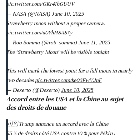
pic.twitter.com/GKr41bGUUV
— NASA (@NASA)
June 10, 2025
Strawberry moon without a proper camera.
pic.twitter.com/a0YhH8AS7y
— Rob Somma (@rob_somma)
June 11, 2025
The ‘Strawberry Moon’ will be visible tonight
This will mark the lowest point for a full moon in nearly
two decades
pic.twitter.com/ke03FwVJnF
— Dexerto (@Dexerto)
June 10, 2025
Accord entre les USA et la Chine au sujet
des droits de douane
🇺🇸 Trump annonce un accord avec la Chine
55 % de droits côté USA contre 10 % pour Pékin :