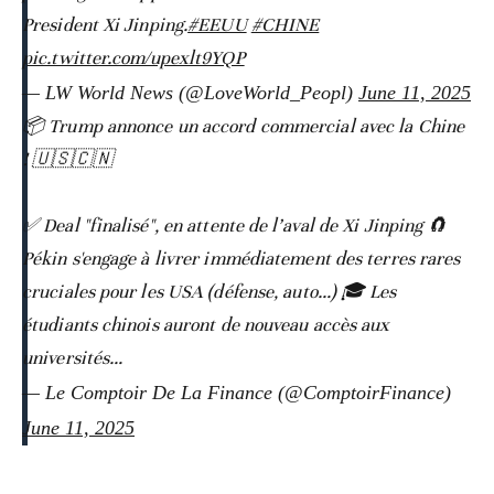
President Xi Jinping.
#EEUU
#CHINE
pic.twitter.com/upexlt9YQP
— LW World News (@LoveWorld_Peopl)
June 11, 2025
📦 Trump annonce un accord commercial avec la Chine
! 🇺🇸🇨🇳
✅ Deal "finalisé", en attente de l’aval de Xi Jinping 🧲
Pékin s'engage à livrer immédiatement des terres rares
cruciales pour les USA (défense, auto…) 🎓 Les
étudiants chinois auront de nouveau accès aux
universités…
— Le Comptoir De La Finance (@ComptoirFinance)
June 11, 2025