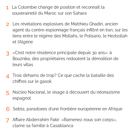
1
La Colombie change de position et reconnaît la
souveraineté du Maroc sur son Sahara
2
Les révélations explosives de Matthieu Ghadiri, ancien
agent du contre-espionnage français infiltré en Iran, sur les
liens entre le régime des Mollahs, le Polisario, le Hezbollah
et l’Algérie
3
«C’est notre résidence principale depuis 30 ans»: à
Bouznika, des propriétaires redoutent la démolition de
leurs villas
4
Trois dirhams de trop? Ce que cache la bataille des
chiffres sur le gasoil
5
Núcleo Nacional, le visage à découvert du néonazisme
espagnol
6
Sebta, paradoxes d’une frontière européenne en Afrique
7
Affaire Abderrahim Fakir: «Ramenez-nous son corps»,
clame sa famille à Casablanca