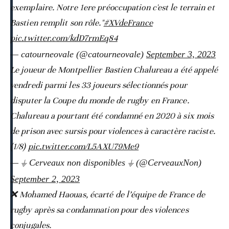
exemplaire. Notre 1ere préoccupation c'est le terrain et
Bastien remplit son rôle."
#XVdeFrance
pic.twitter.com/kdD7rmEq84
— catourneovale (@catourneovale)
September 3, 2023
Le joueur de Montpellier Bastien Chalureau a été appelé
vendredi parmi les 33 joueurs sélectionnés pour
disputer la Coupe du monde de rugby en France.
Chalureau a pourtant été condamné en 2020 à six mois
de prison avec sursis pour violences à caractère raciste.
(1/8)
pic.twitter.com/L5AXU79Me9
— ⏚ Cerveaux non disponibles ⏚ (@CerveauxNon)
September 2, 2023
❌ Mohamed Haouas, écarté de l’équipe de France de
rugby après sa condamnation pour des violences
conjugales.