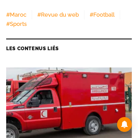
#
Maroc
#
Revue du web
#
Football
#
Sports
LES CONTENUS LIÉS