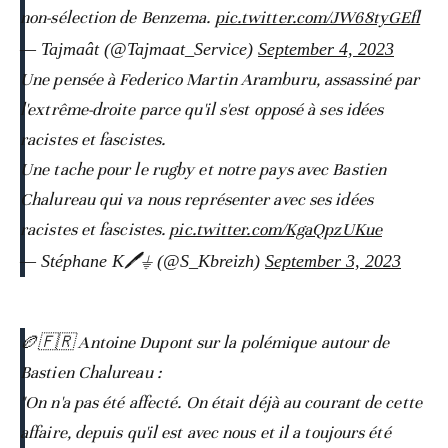
non-sélection de Benzema.
pic.twitter.com/JW68tyGEfl
— Tajmaât (@Tajmaat_Service)
September 4, 2023
Une pensée à Federico Martin Aramburu, assassiné par
l'extrême-droite parce qu'il s'est opposé à ses idées
racistes et fascistes.
Une tache pour le rugby et notre pays avec Bastien
Chalureau qui va nous représenter avec ses idées
racistes et fascistes.
pic.twitter.com/KgaQpzUKue
— Stéphane K🖊️⏚ (@S_Kbreizh)
September 3, 2023
🏉🇫🇷 Antoine Dupont sur la polémique autour de
Bastien Chalureau :
"On n'a pas été affecté. On était déjà au courant de cette
affaire, depuis qu'il est avec nous et il a toujours été